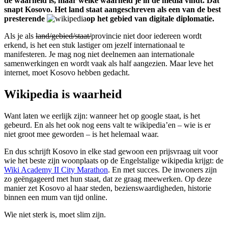
de waarheid is, maar welke waarheid je in de media vindt. Dat
snapt Kosovo. Het land staat aangeschreven als een van de best
presterende
op het gebied van digitale diplomatie.
Als je als
land/gebied/staat/
provincie niet door iedereen wordt
erkend, is het een stuk lastiger om jezelf internationaal te
manifesteren. Je mag nog niet deelnemen aan internationale
samenwerkingen en wordt vaak als half aangezien. Maar leve het
internet, moet Kosovo hebben gedacht.
Wikipedia is waarheid
Want laten we eerlijk zijn: wanneer het op google staat, is het
gebeurd. En als het ook nog eens valt te wikipedia’en – wie is er
niet groot mee geworden – is het helemaal waar.
En dus schrijft Kosovo in elke stad gewoon een prijsvraag uit voor
wie het beste zijn woonplaats op de Engelstalige wikipedia krijgt: de
Wiki Academy II City Marathon
. En met succes. De inwoners zijn
zo geëngageerd met hun staat, dat ze graag meewerken. Op deze
manier zet Kosovo al haar steden, bezienswaardigheden, historie
binnen een mum van tijd online.
Wie niet sterk is, moet slim zijn.