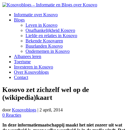
Spring
naar
Informatie over Kosovo
inhoud
Blogs
Leven in Kosovo
Onafhankelijkheid Kosovo
Liefde en relaties in Kosovo
Bekende Kosovaren
Buurlanden Kosovo
Ondernemen in Kosovo
Albanees leren
Toerisme
Investeren in Kosovo
Over Kosovoblogs
Contact
Kosovo zet zichzelf wel op de
(wikipedia)kaart
door
Kosovoblogs
|
2 april, 2014
0 Reacties
In deze informatiemaatschappij maakt het niet zozeer uit wat